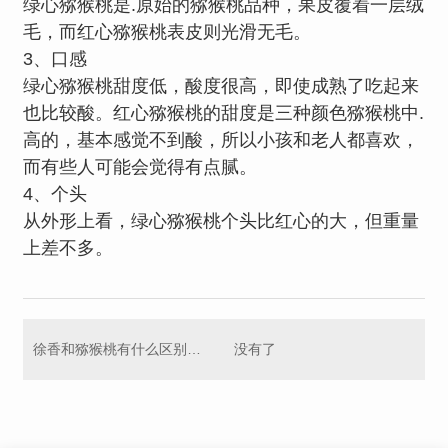
绿心猕猴桃是.原始的猕猴桃品种，果皮覆着一层绒
毛，而红心猕猴桃表皮则光滑无毛。
3、口感
绿心猕猴桃甜度低，酸度很高，即使成熟了吃起来
也比较酸。红心猕猴桃的甜度是三种颜色猕猴桃中.
高的，基本感觉不到酸，所以小孩和老人都喜欢，
而有些人可能会觉得有点腻。
4、个头
从外形上看，绿心猕猴桃个头比红心的大，但重量
上差不多。
徐香和猕猴桃有什么区别，你学会了吗！
没有了