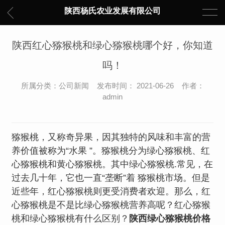
陕西杨氏农业发展有限公司
陕西红心猕猴桃和绿心猕猴桃哪个好，你知道
吗！
所属分类：公司新闻 发布时间： 2021-06-26 作者：
admin
猕猴桃，又称奇异果，因其独特的风味和丰富的营
养价值被称为“水果 ”。猕猴桃分为绿心猕猴桃、红
心猕猴桃和黄心猕猴桃。其中绿心猕猴桃.常见，在
过去几十年，它也一直“垄断”着 猕猴桃市场。但是
近些年，红心猕猴桃则更受消费者欢迎。那么，红
心猕猴桃是不是比绿心猕猴桃营养高呢？红心猕猴
桃和绿心猕猴桃有什么区别？
陕西绿心猕猴桃价格