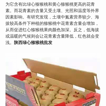
为它含有比绿心猕猴桃和黄心猕猴桃更高的花青
素。而花青素的含量又受土壤、光照和温度等外界
因素影响。有研究发现，土壤中氮素营养较少、海
拔较高条件下种植的猕猴桃中花青素含量会增加，
从而促进红心猕猴桃果肉颜色加深。反之，低海拔
或温暖的气候则会让花青素含量降低，红色就会变
浅。
陕西绿心猕猴桃
批发