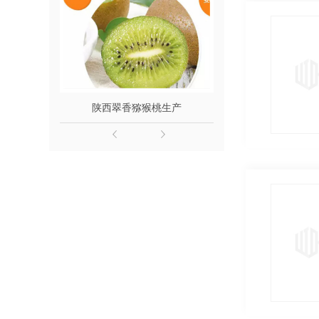
陕西翠香猕猴桃生产
陕西翠香猕