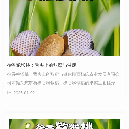
徐香猕猴桃：舌尖上的甜蜜与健康
徐香猕猴桃：舌尖上的甜蜜与健康陕西杨氏农业发展有限公
司本篇为您解析徐香猕猴桃，徐香猕猴桃的果实呈圆柱形，
果型整齐，单果重量一般在90-110克之间，.大可达13…
2025-01-02