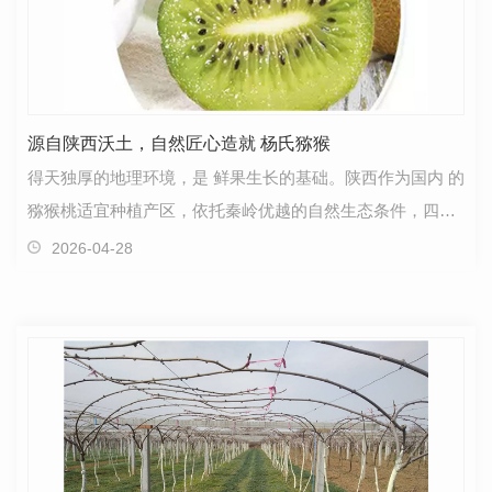
源自陕西沃土，自然匠心造就 杨氏猕猴
得天独厚的地理环境，是 鲜果生长的基础。陕西作为国内 的
猕猴桃适宜种植产区，依托秦岭优越的自然生态条件，四季
分明、光照充足，昼夜温差适中，搭配疏松肥…
2026-04-28