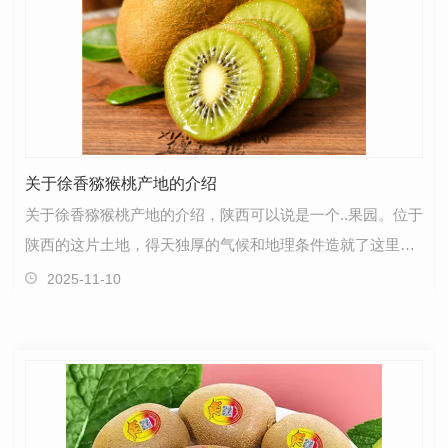
关于徐香猕猴桃产地的介绍
关于徐香猕猴桃产地的介绍，陕西可以说是一个..果园。位于
陕西的这片土地，得天独厚的气候和地理条件造就了这里独
特的果实。陕西的徐香猕猴桃源自当地肥沃的土壤和…
2025-11-10