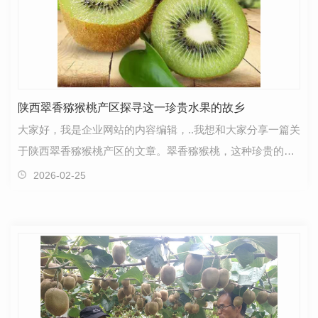
陕西翠香猕猴桃产区探寻这一珍贵水果的故乡
大家好，我是企业网站的内容编辑，..我想和大家分享一篇关
于陕西翠香猕猴桃产区的文章。翠香猕猴桃，这种珍贵的水
果，它的故乡位于陕西，一个风景秀丽、土地肥沃的…
2026-02-25