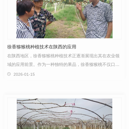
徐香猕猴桃种植技术在陕西的应用
在陕西地区，徐香猕猴桃种植技术正逐渐展现出其在农业领
域的应用前景。作为一种独特的果品，徐香猕猴桃不仅口感
鲜美，而且具有丰富的营养价值，备受消费者青睐。徐…
2026-01-15