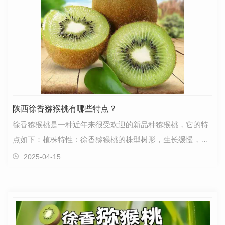
陕西徐香猕猴桃有哪些特点？
徐香猕猴桃是一种近年来很受欢迎的新品种猕猴桃，它的特
点如下：植株特性：徐香猕猴桃的株型树形，生长缓慢，灌
木枝丫丰满，叶片厚而短，整齐划一，极具观赏价值。…
2025-04-15