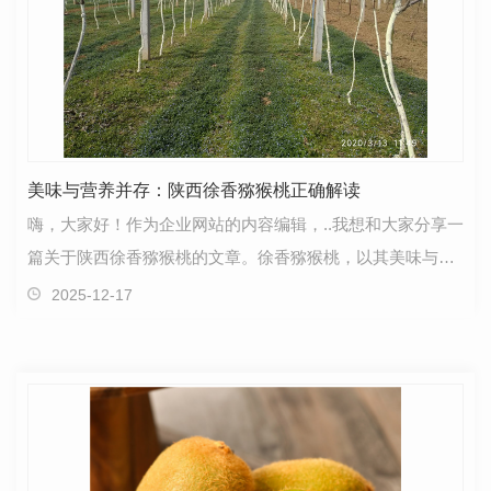
美味与营养并存：陕西徐香猕猴桃正确解读
嗨，大家好！作为企业网站的内容编辑，..我想和大家分享一
篇关于陕西徐香猕猴桃的文章。徐香猕猴桃，以其美味与营
养并存而闻名。这种水果在口感上既酸甜可口，又富…
2025-12-17