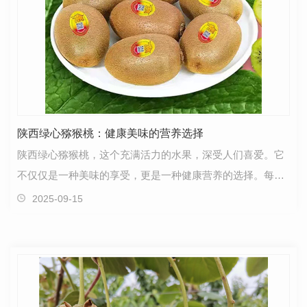
陕西绿心猕猴桃：健康美味的营养选择
陕西绿心猕猴桃，这个充满活力的水果，深受人们喜爱。它
不仅仅是一种美味的享受，更是一种健康营养的选择。每当
提到陕西绿心猕猴桃，人们往往会感叹其口感清新、多…
2025-09-15