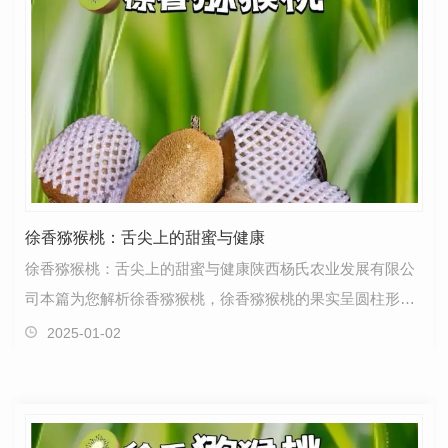
徐香猕猴桃：舌尖上的甜蜜与健康
徐香猕猴桃：舌尖上的甜蜜与健康陕西杨氏农业发展有限公
司本篇为您解析徐香猕猴桃，徐香猕猴桃的果实呈圆柱形，
果型整齐，单果重量一般在90-110克之间，.大可达13…
2025-01-02