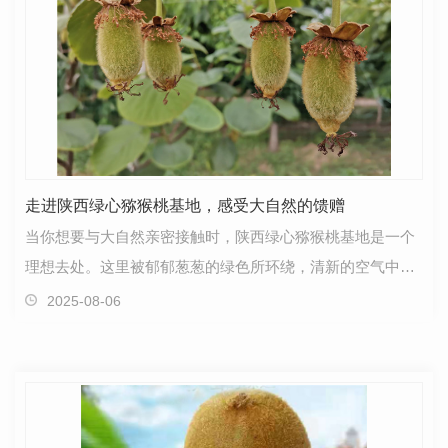
走进陕西绿心猕猴桃基地，感受大自然的馈赠
当你想要与大自然亲密接触时，陕西绿心猕猴桃基地是一个
理想去处。这里被郁郁葱葱的绿色所环绕，清新的空气中弥
漫着大自然的芬芳。步入这片猕猴桃基地，你会感受到…
2025-08-06