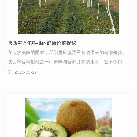
陕西翠香猕猴桃的健康价值揭秘
在追求美味的同时，我们更应该注重食物带来的健康价值。
陕西翠香猕猴桃是一种美味与营养并存的水果，它不仅口感
鲜美，还有着丰富的营养成分。从其外表晶莹剔透到内…
2026-03-27