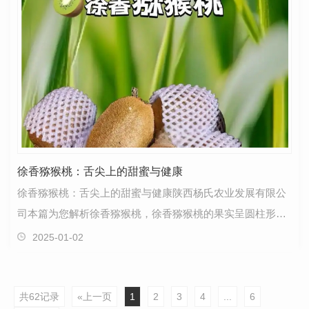
徐香猕猴桃：舌尖上的甜蜜与健康
徐香猕猴桃：舌尖上的甜蜜与健康陕西杨氏农业发展有限公
司本篇为您解析徐香猕猴桃，徐香猕猴桃的果实呈圆柱形，
果型整齐，单果重量一般在90-110克之间，.大可达13…
2025-01-02
共62记录
«上一页
1
2
3
4
...
6