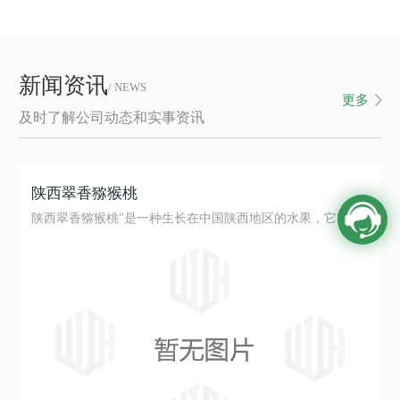
新闻资讯
/ NEWS
更多
及时了解公司动态和实事资讯
陕西翠香猕猴桃
陕西翠香猕猴桃"是一种生长在中国陕西地区的水果，它以其独特的风味和丰富的营养价值而闻名。这种水果的外观呈现出美丽的翠绿色，皮薄肉嫩，口感清爽多汁。翠香猕猴桃含有丰富的维生素C、维生素E和纤维素等营养物质，对于促进健康起着积极作用。它不仅可以帮助增强免疫系统，还可有助于消化和保持肌肤的健康。在陕西地区，翠香猕猴...