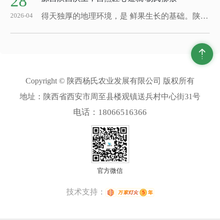
28
得天独厚的地理环境，是 鲜果生长的基础。陕西作为国内 的猕猴桃适宜种植产区，依托秦岭优越的自然生态条件，四季分明、光照充足，昼夜温差适中，搭配疏松肥沃的沙质土壤，为猕猴桃积累果香与果肉养分创造了 的生长环境。陕西杨氏农业发展有限公司深耕本土猕猴桃产业多年，扎根产地、专注鲜果种植与深加工，坚守自然种植理念，用心培育...
2026-04
Copyright © 陕西杨氏农业发展有限公司 版权所有
地址：陕西省西安市周至县楼观镇送兵村中心街31号
电话：18066516366
官方微信
技术支持：