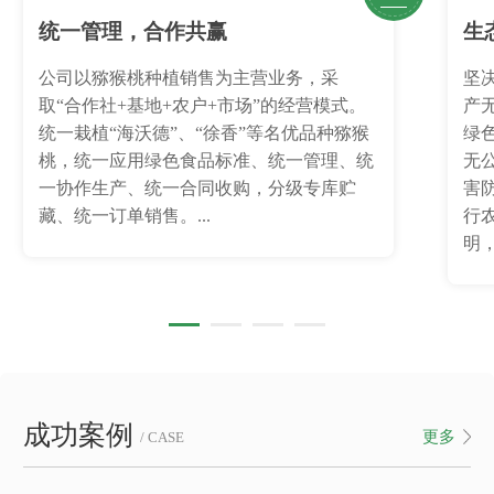
统一管理，合作共赢
生
公司以猕猴桃种植销售为主营业务，采
坚
取“合作社+基地+农户+市场”的经营模式。
产
统一栽植“海沃德”、“徐香”等名优品种猕猴
绿
桃，统一应用绿色食品标准、统一管理、统
无
一协作生产、统一合同收购，分级专库贮
害
藏、统一订单销售。...
行
明，
成功案例
更多
/ CASE