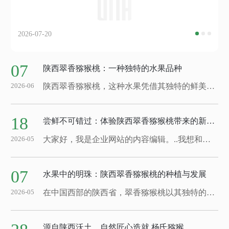
2026-07-20
07
陕西翠香猕猴桃：一种独特的水果品种
陕西翠香猕猴桃，这种水果凭借其独特的鲜美口感和丰富的营养价值，逐渐受到人们的喜爱。它们外表呈现出浓绿色，表皮上布满细小的毛茸，给人一种清新的感觉。剖开后，内部鲜艳翠绿，肉质细腻多汁，让人垂涎欲滴。翠香猕猴桃产自陕西地区，得益于当地独特的气候和土壤条件，使得这里的猕猴桃口感更加鲜美。在阳光充足的环境下，这些猕猴桃充分吸收...
2026-06
18
尝鲜不可错过：体验陕西翠香猕猴桃带来的新奇滋味
大家好，我是企业网站的内容编辑。..我想和大家分享一种..不能错过的新鲜滋味——陕西翠香猕猴桃。这种水果有着让人难以抗拒的诱人魅力，带来的口感和味道..会让您大呼过瘾。陕西翠香猕猴桃生长在得天独厚的气候条件下，在阳光和土壤的滋养下茁壮成长。每一颗猕猴桃都蕴含着丰富的营养成分，甜而不腻，酸而不涩，让人吃了之后回味无穷。这...
2026-05
07
水果中的明珠：陕西翠香猕猴桃的种植与发展
在中国西部的陕西省，翠香猕猴桃以其独特的品质和口感受到了越来越多人的喜爱。这种水果自引进以来，在当地得到了广泛栽培与发展。陕西的气候条件非常适合翠香猕猴桃的生长，土壤肥沃、温暖湿润的环境为其提供了理想的生长条件。种植者们精心呵护每一棵猕猴桃树，..其能够茁壮成长。他们注重耕作管理、灌溉施肥等工作，以..猕猴桃的健康生长...
2026-05
源自陕西沃土，自然匠心造就 杨氏猕猴