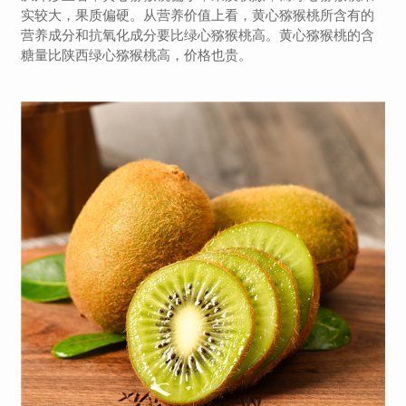
实较大，果质偏硬。从营养价值上看，黄心猕猴桃所含有的
营养成分和抗氧化成分要比绿心猕猴桃高。黄心猕猴桃的含
糖量比陕西绿心猕猴桃高，价格也贵。