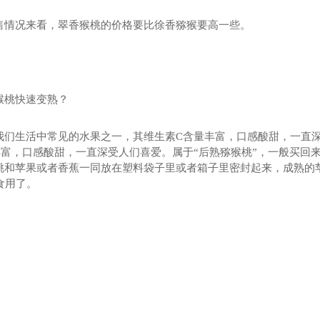
售情况来看，翠香猴桃的价格要比徐香猕猴要高一些。
猴桃快速变熟？
我们生活中常见的水果之一，其维生素C含量丰富，口感酸甜，一直
丰富，口感酸甜，一直深受人们喜爱。属于“后熟猕猴桃”，一般买回
桃和苹果或者香蕉一同放在塑料袋子里或者箱子里密封起来，成熟的
食用了。