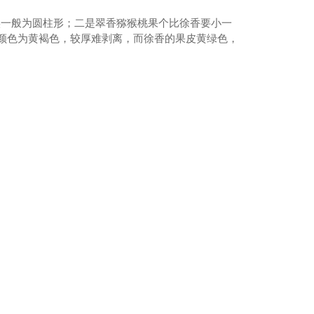
实一般为圆柱形；二是翠香猕猴桃果个比徐香要小一
果皮颜色为黄褐色，较厚难剥离，而徐香的果皮黄绿色，