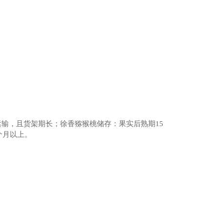
运输，且货架期长；徐香猕猴桃储存：果实后熟期15
个月以上。