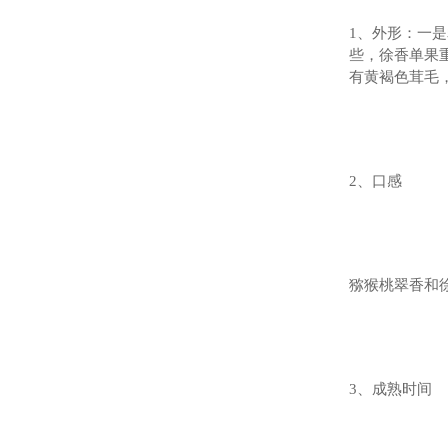
1、外形：一
些，徐香单果重
有黄褐色茸毛
2、口感
猕猴桃翠香和
3、成熟时间