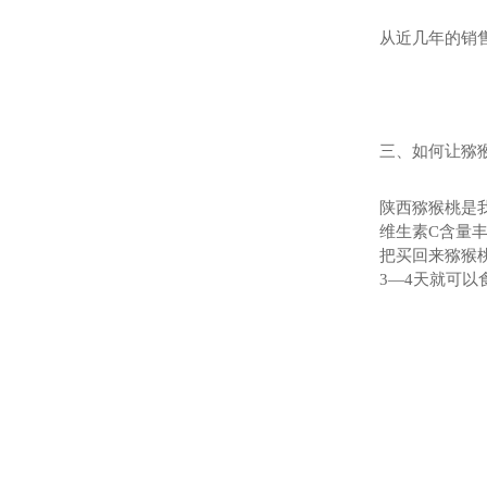
从近几年的销
三、如何让猕
陕西猕猴桃是
维生素C含量
把买回来猕猴
3—4天就可以