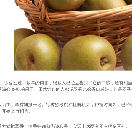
猴桃价格
陕西红心猕猴桃生产
陕西
不同。徐香经过十多年的销售，很多人已经品尝到了它的口感，还有相
是绿心.好吃的果子。虽然尝过的人都说翠香比徐香口感好，但是翠
入为主，翠香姗姗来迟。徐香猕猴桃种植面积大，种植时间久，已经
年才开始上市销售。
辨方式把翠香、徐香等都归为绿心果，实际上这两者还有很多区别