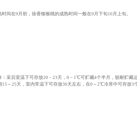
熟时间在9月初，徐香猕猴桃的成熟时间一般在9月下旬10月上旬。
：采后室温下可存放20－23天，0－1℃可贮藏4个半月，较耐贮藏
期15～25天，室内常温下可存放30天左右，在0～2℃冷库中可存放3