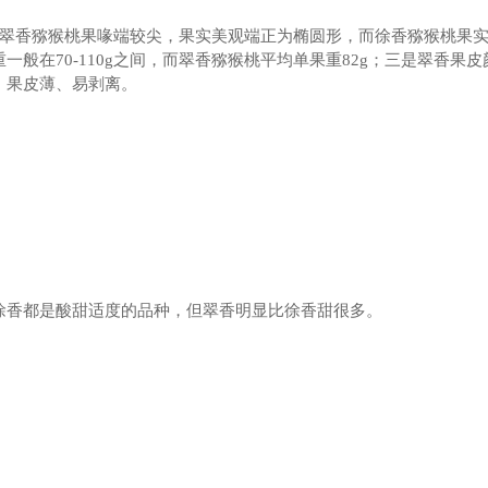
是翠香猕猴桃果喙端较尖，果实美观端正为椭圆形，而徐香猕猴桃果
一般在70-110g之间，而翠香猕猴桃平均单果重82g；三是翠香
，果皮薄、易剥离。
徐香都是酸甜适度的品种，但翠香明显比徐香甜很多。