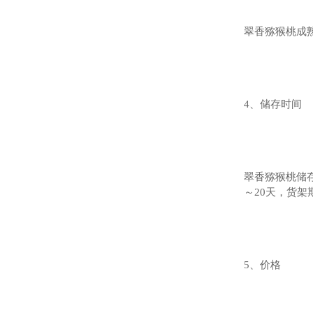
翠香猕猴桃成
4、储存时间
翠香猕猴桃储存
～20天，货架
5、价格