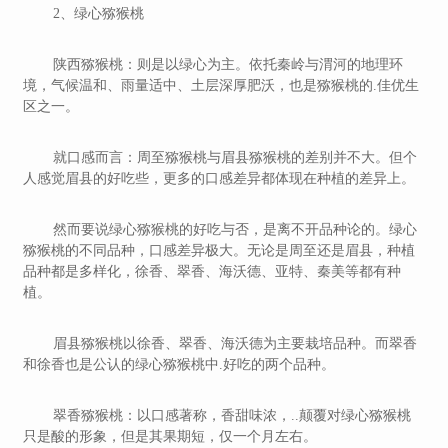
2、绿心猕猴桃
陕西猕猴桃：则是以绿心为主。依托秦岭与渭河的地理环
境，气候温和、雨量适中、土层深厚肥沃，也是猕猴桃的.佳优生
区之一。
就口感而言：周至猕猴桃与眉县猕猴桃的差别并不大。但个
人感觉眉县的好吃些，更多的口感差异都体现在种植的差异上。
然而要说绿心猕猴桃的好吃与否，是离不开品种论的。绿心
猕猴桃的不同品种，口感差异极大。无论是周至还是眉县，种植
品种都是多样化，徐香、翠香、海沃德、亚特、秦美等都有种
植。
眉县猕猴桃以徐香、翠香、海沃德为主要栽培品种。而翠香
和徐香也是公认的绿心猕猴桃中.好吃的两个品种。
翠香猕猴桃：以口感著称，香甜味浓，..颠覆对绿心猕猴桃
只是酸的形象，但是其果期短，仅一个月左右。