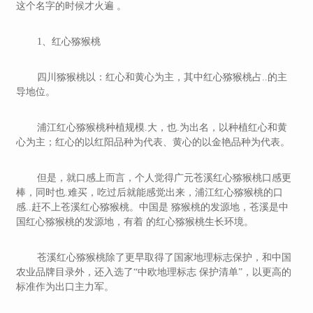
这个名字的时候才火遍 。
1、红心猕猴桃
四川猕猴桃以：红心和黄心为主，其中红心猕猴桃占..的主
导地位。
浦江红心猕猴桃种植规模.大，也.为出名，以种植红心和黄
心为主；红心的以红阳品种为代表、黄心的以金艳品种为代表。
但是，就口感上而言，个人觉得广元苍溪红心猕猴桃口感更
棒，同时也.难买，吃过后就能感觉出来，浦江红心猕猴桃的口
感..赶不上苍溪红心猕猴桃。中国是 猕猴桃的发源地，苍溪是中
国红心猕猴桃的发源地，有着 的红心猕猴桃生长环境。
苍溪红心猕猴桃除了更早取得了国家地理标志保护，和中国
农业品牌目录外，还入选了“中欧地理标志 保护清单”，以更高的
标准作为出口主力军。