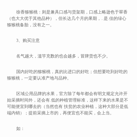
徐香猕猴桃：则是兼具口感与货架期，口感上略逊色于翠香
（也大大优于其他品种），但长达几个月的果期，..是.佳的绿心
猕猴桃备胎，没有之一。
3、购买注意
名气越大，滥竽充数的也会越多，冒牌货也不少。
国内好吃的猕猴桃，真的比进口的好吃；但想要吃到好吃的
猕猴桃，一定要认准产地与品种。
区域公用品牌的水果，官方除了每年都会有明文规定允许开
始采摘时间外，还会有.低的种植管理标准，这样下来的水果是不
可能便宜到哪去的（当然也有 扶贫的农业种植，这种大部分是低
端内销）；提前采摘上市的，再便宜也不能买，会上当。
如：