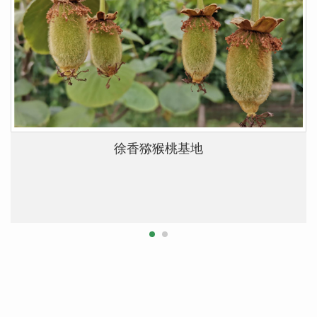
徐香猕猴桃基地