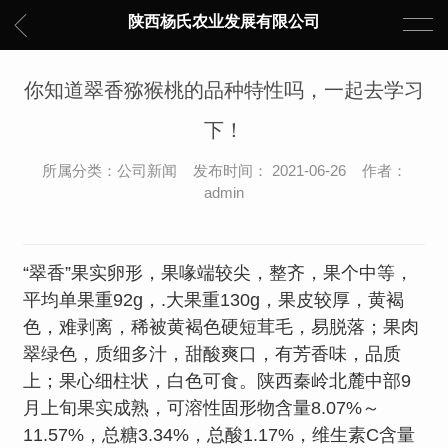
陕西杨氏农业发展有限公司
你知道翠香猕猴桃的品种特性吗，一起去学习
下！
所属分类：公司新闻 发布时间： 2021-06-26 作者：
admin
“翠香”果实卵形，果喙端较尖，整齐，果个中等，
平均单果重92g，.大果重130g，果皮较厚，黄褐
色，难剥离，稀被黄褐色硬短茸毛，易脱落；果肉
翠绿色，质细多汁，甜酸爽口，有芳香味，品质
上；果心细柱状，白色可食。陕西秦岭北麓中部9
月上旬果实成熟，可溶性固形物含量8.07%～
11.57%，总糖3.34%，总酸1.17%，维生素C含量