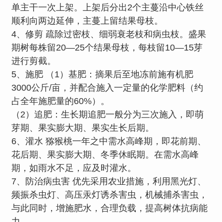
单主干一次上架。上架后分出2个主蔓沿中心铁丝
顺利向两边延伸，主蔓上留结果母枝。
4、修剪 疏除过密枝、细弱衰老枝和病虫枝。盛果
期树每株留20—25个结果母枝，每枝留10—15芽
进行剪截。
5、施肥 （1）基肥：摘果后至地冻前施有机肥
3000公斤/亩，并配合施入一定量的化学肥料（约
占全年施肥量的60%）。
（2）追肥：生长期追肥一般分为三次施入，即萌
芽期、果实膨大期、果实生长后期。
6、灌水 猕猴桃一年之中需水高峰期，即花前期、
花后期、果实膨大期、冬季休眠期。在需水高峰
期，如雨水不足，应及时灌水。
7、防治病虫害 优先采用农业措施，利用黑光灯、
频振杀虫灯、高压汞灯诱杀害虫，机械捕杀害虫，
与此同时，增施肥水，合理负载，提高树体抗病能
力。