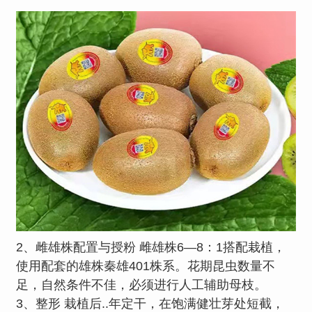
2、雌雄株配置与授粉 雌雄株6—8：1搭配栽植，
使用配套的雄株秦雄401株系。花期昆虫数量不
足，自然条件不佳，必须进行人工辅助母枝。
3、整形 栽植后..年定干，在饱满健壮芽处短截，