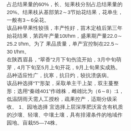
占总结果量的60%，长、短果枝分别占总结果量的
20%。结果枝从基部第2～3节始花结果，花单生，
一般有3～6朵花。
该品种早果性较强，丰产性好，苗木定植后第三年
始花结果，第四年产量10t/hm，盛果期产量22.0～
25.2 t/hm。为了 果品质量，单产宜控制在22.5～
30 t/hm。
在陕西眉县，“翠香”2月下旬伤流开始，3月中旬萌
芽，4月下旬至5月上旬开花，9月上旬果实成熟。
品种适应性广，抗寒，抗日灼，较抗溃疡病。
该品种选择“T”形架，采取单主干上架，双主蔓整
形；选用“秦雄401”作雄株，雌雄比为（6～8）:1，
低温阴雨天需人工授粉，疏果控产，适期分级采
收。 1、园地选择 宜选择上层深厚肥沃富含有机质
的沙壤、轻壤、中壤土壤，具有排灌条件的地域作
园地。亩栽55—74株。